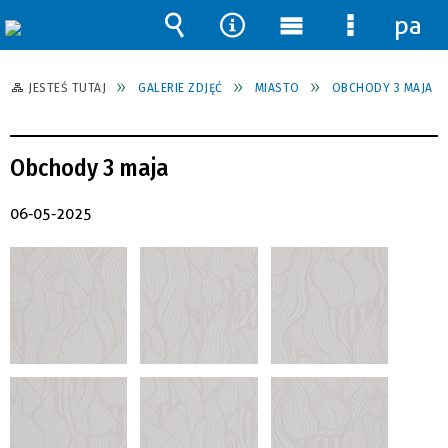
pane
Wyszukiwarka
Narzędzia
Menu
Menu
główne
szczegół
JESTEŚ TUTAJ
GALERIE ZDJĘĆ
MIASTO
OBCHODY 3 MAJA
Obchody 3 maja
06-05-2025