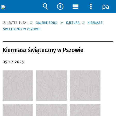
pane
Wyszukiwarka
Narzędzia
Menu
Menu
główne
szczegół
JESTEŚ TUTAJ
GALERIE ZDJĘĆ
KULTURA
KIERMASZ
ŚWIĄTECZNY W PSZOWIE
Kiermasz świąteczny w Pszowie
05-12-2023