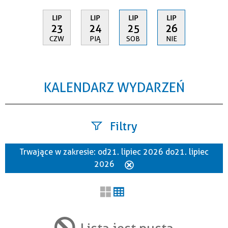
LIP
LIP
LIP
LIP
23
24
25
26
CZW
PIĄ
SOB
NIE
KALENDARZ WYDARZEŃ
Filtry
Trwające w zakresie:
od 21. lipiec 2026 do 21. lipiec
Szukana fraza
2026
Usuń
ten
filtr
Kategoria
Lista jest pusta