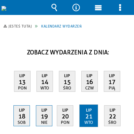
Wyszukiwarka
Narzędzia
Menu
Men
główne
szcz
JESTEŚ TUTAJ
KALENDARZ WYDARZEŃ
ZOBACZ WYDARZENIA Z DNIA:
LIP
LIP
LIP
LIP
LIP
13
14
15
16
17
PON
WTO
ŚRO
CZW
PIĄ
LIP
LIP
LIP
LIP
LIP
18
19
20
21
22
SOB
NIE
PON
WTO
ŚRO