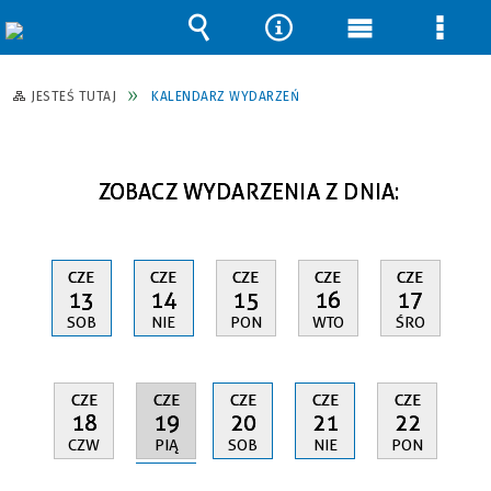
Wyszukiwarka
Narzędzia
Menu
Men
główne
szcz
JESTEŚ TUTAJ
KALENDARZ WYDARZEŃ
ZOBACZ WYDARZENIA Z DNIA:
CZE
CZE
CZE
CZE
CZE
13
14
15
16
17
SOB
NIE
PON
WTO
ŚRO
CZE
CZE
CZE
CZE
CZE
19
18
20
21
22
PIĄ
CZW
SOB
NIE
PON