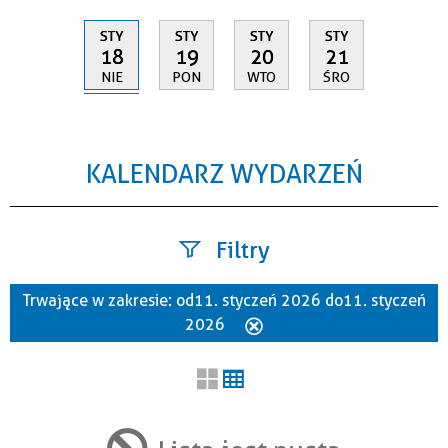
STY
STY
STY
STY
18
19
20
21
NIE
PON
WTO
ŚRO
KALENDARZ WYDARZEŃ
Filtry
Trwające w zakresie:
od 11. styczeń 2026 do 11. styczeń
Szukana fraza
2026
Usuń
ten
filtr
Kategoria