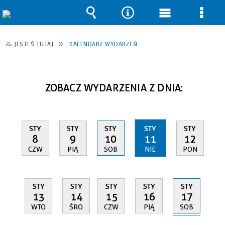
Wyszukiwarka
Narzędzia
Menu
Men
główne
szcz
JESTEŚ TUTAJ
KALENDARZ WYDARZEŃ
ZOBACZ WYDARZENIA Z DNIA:
STY
STY
STY
STY
STY
8
9
10
11
12
CZW
PIĄ
SOB
NIE
PON
STY
STY
STY
STY
STY
17
13
14
15
16
SOB
WTO
ŚRO
CZW
PIĄ