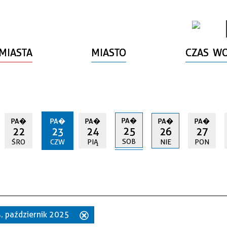
MIASTA
MIASTO
CZAS W
PA�
PA�
PA�
PA�
PA�
PA�
25
22
23
24
26
27
SOB
ŚRO
CZW
PIĄ
NIE
PON
3. październik 2025
Usuń