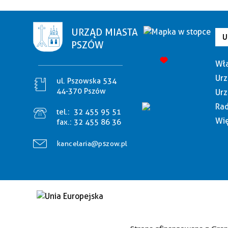
URZĄD MIASTA
U
PSZÓW
Wła
Urz
ul. Pszowska 534
44-370 Pszów
Urz
Rad
tel.:
32 455 95 51
Wię
fax.:
32 455 86 36
kancelaria@pszow.pl