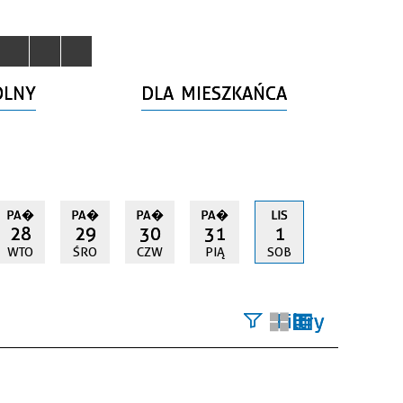
OLNY
DLA MIESZKAŃCA
PA�
PA�
PA�
PA�
LIS
28
29
30
31
1
WTO
ŚRO
CZW
PIĄ
SOB
Filtry
Szukana
fraza