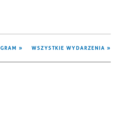
Kategoria
Trwające w
—
zakresie
Miejsce
OGRAM
WSZYSTKIE WYDARZENIA
Organizator