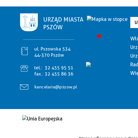
URZĄD MIASTA
U
PSZÓW
Wła
Urz
ul. Pszowska 534
44-370 Pszów
Urz
Rad
tel.:
32 455 95 51
Wię
fax.:
32 455 86 36
kancelaria@pszow.pl