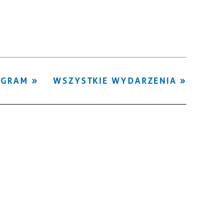
Kategoria
Trwające w
—
zakresie
Miejsce
OGRAM
WSZYSTKIE WYDARZENIA
Organizator