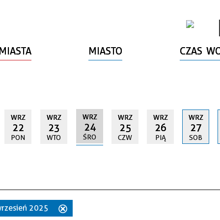
MIASTA
MIASTO
CZAS W
WRZ
WRZ
WRZ
WRZ
WRZ
WRZ
24
22
23
25
26
27
ŚRO
PON
WTO
CZW
PIĄ
SOB
 wrzesień 2025
Usuń