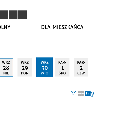
OLNY
DLA MIESZKAŃCA
WRZ
WRZ
WRZ
PA�
PA�
28
29
30
1
2
NIE
PON
WTO
ŚRO
CZW
Filtry
Szukana
fraza