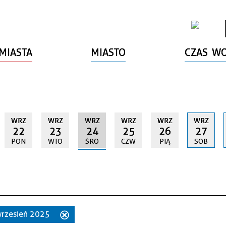
MIASTA
MIASTO
CZAS W
WRZ
WRZ
WRZ
WRZ
WRZ
WRZ
22
23
24
25
26
27
PON
WTO
ŚRO
CZW
PIĄ
SOB
 wrzesień 2025
Usuń