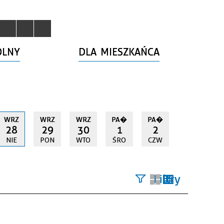
OLNY
DLA MIESZKAŃCA
WRZ
WRZ
WRZ
PA�
PA�
28
29
30
1
2
NIE
PON
WTO
ŚRO
CZW
Filtry
Szukana
fraza