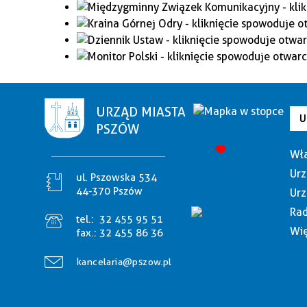
URZĄD MIASTA
U
PSZÓW
Wła
Urz
ul. Pszowska 534
44-370 Pszów
Urz
Rad
tel.:
32 455 95 51
Wię
fax.:
32 455 86 36
kancelaria@pszow.pl