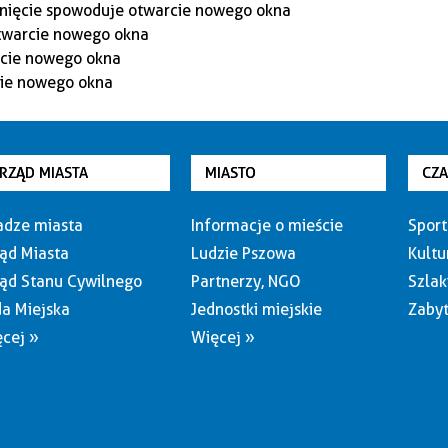
RZĄD MIASTA
MIASTO
CZ
dze miasta
Informacje o mieście
Sport
ąd Miasta
Ludzie Pszowa
Kultu
ąd Stanu Cywilnego
Partnerzy, NGO
Szlak
a Miejska
Jednostki miejskie
Zabyt
cej »
Więcej »