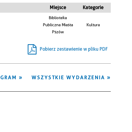
Kategoria
Miejsce
Kategorie
Biblioteka
Trwające w
Publiczna Miasta
Kultura
—
zakresie
Pszów
Miejsce
Pobierz zestawienie w pliku PDF
Organizator
OGRAM
WSZYSTKIE WYDARZENIA