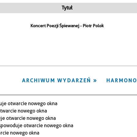
ten
Tytuł
filtr
Koncert Poezji Śpiewanej - Piotr Polok
ARCHIWUM WYDARZEŃ
HARMON