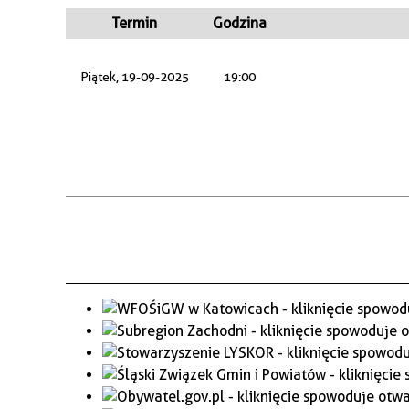
WAŻNE TELEFONY
PRZESTRZENNE
Termin
Godzina
GAZETA SAMORZĄDOWA
Piątek, 19-09-2025
19:00
"PSZOW.PL"