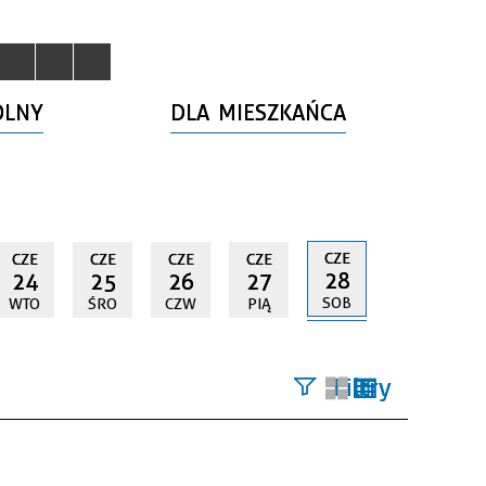
OLNY
DLA MIESZKAŃCA
CZE
CZE
CZE
CZE
CZE
28
24
25
26
27
SOB
WTO
ŚRO
CZW
PIĄ
Filtry
Szukana
fraza