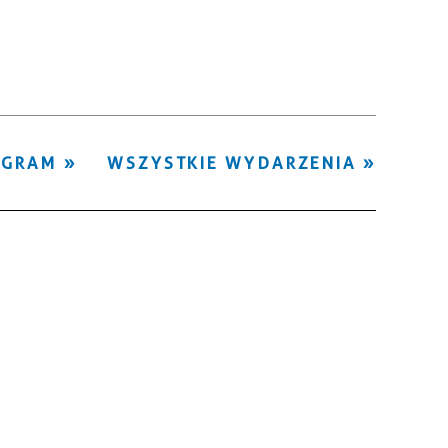
Kategoria
Trwające w
—
zakresie
Miejsce
OGRAM
WSZYSTKIE WYDARZENIA
Organizator