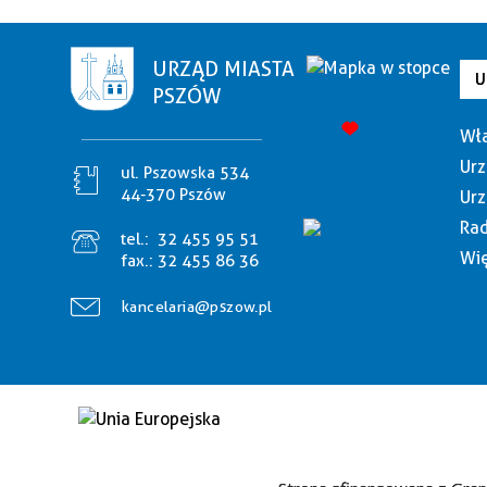
URZĄD MIASTA
U
PSZÓW
Wła
Urz
ul. Pszowska 534
44-370 Pszów
Urz
Rad
tel.:
32 455 95 51
Wię
fax.:
32 455 86 36
kancelaria@pszow.pl