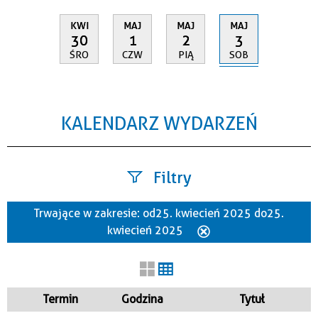
MAJ
KWI
MAJ
MAJ
3
30
1
2
SOB
ŚRO
CZW
PIĄ
KALENDARZ WYDARZEŃ
Filtry
Trwające w zakresie:
od 25. kwiecień 2025 do 25.
Szukana fraza
kwiecień 2025
Usuń
ten
filtr
Kategoria
Termin
Godzina
Tytuł