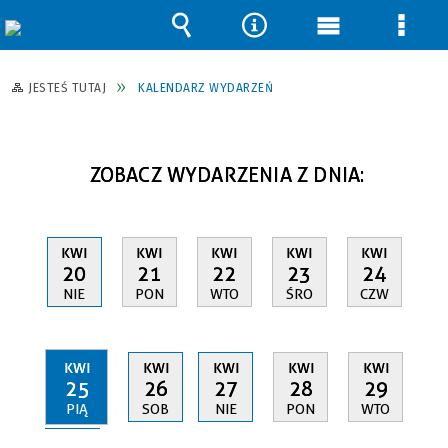
Wyszukiwarka
Narzędzia
Menu
Men
główne
szcz
JESTEŚ TUTAJ
KALENDARZ WYDARZEŃ
ZOBACZ WYDARZENIA Z DNIA:
KWI
KWI
KWI
KWI
KWI
20
21
22
23
24
NIE
PON
WTO
ŚRO
CZW
KWI
KWI
KWI
KWI
KWI
25
26
27
28
29
PIĄ
SOB
NIE
PON
WTO