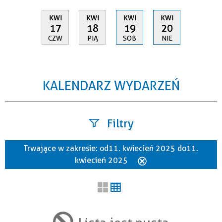
KWI
KWI
KWI
KWI
17
18
19
20
CZW
PIĄ
SOB
NIE
KALENDARZ WYDARZEŃ
Filtry
Trwające w zakresie:
od 11. kwiecień 2025 do 11.
Szukana fraza
kwiecień 2025
Usuń
ten
filtr
Kategoria