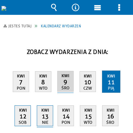
Wyszukiwarka
Narzędzia
Menu
Men
główne
szcz
JESTEŚ TUTAJ
KALENDARZ WYDARZEŃ
ZOBACZ WYDARZENIA Z DNIA:
KWI
KWI
KWI
KWI
KWI
9
7
8
10
11
ŚRO
PON
WTO
CZW
PIĄ
KWI
KWI
KWI
KWI
KWI
13
12
14
15
16
NIE
SOB
PON
WTO
ŚRO