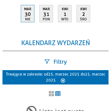
MAR
MAR
KWI
KWI
30
31
1
2
NIE
PON
WTO
ŚRO
KALENDARZ WYDARZEŃ
Filtry
Trwające w zakresie:
od 25. marzec 2025 do 25. marzec
Szukana fraza
2025
Usuń
ten
filtr
Kategoria