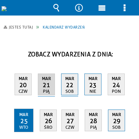
Wyszukiwarka
Narzędzia
Menu
Men
główne
szcz
JESTEŚ TUTAJ
KALENDARZ WYDARZEŃ
ZOBACZ WYDARZENIA Z DNIA:
MAR
MAR
MAR
MAR
MAR
21
22
20
23
24
PIĄ
SOB
CZW
NIE
PON
MAR
MAR
MAR
MAR
MAR
25
26
27
28
29
WTO
ŚRO
CZW
PIĄ
SOB