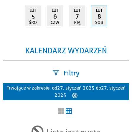
LUT
LUT
LUT
LUT
5
6
7
8
ŚRO
CZW
PIĄ
SOB
KALENDARZ WYDARZEŃ
Filtry
Trwające w zakresie:
od 27. styczeń 2025 do 27. styczeń
Szukana fraza
2025
Usuń
ten
filtr
Kategoria
Lista jest pusta