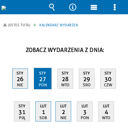
Wyszukiwarka
Narzędzia
Menu
Men
główne
szcz
JESTEŚ TUTAJ
KALENDARZ WYDARZEŃ
ZOBACZ WYDARZENIA Z DNIA:
STY
STY
STY
STY
STY
26
27
28
29
30
NIE
PON
WTO
ŚRO
CZW
STY
LUT
LUT
LUT
LUT
31
1
2
3
4
PIĄ
SOB
NIE
PON
WTO