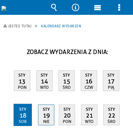
Wyszukiwarka
Narzędzia
Menu
Men
główne
szcz
JESTEŚ TUTAJ
KALENDARZ WYDARZEŃ
ZOBACZ WYDARZENIA Z DNIA:
STY
STY
STY
STY
STY
13
14
15
16
17
PON
WTO
ŚRO
CZW
PIĄ
STY
STY
STY
STY
STY
18
19
20
21
22
SOB
NIE
PON
WTO
ŚRO