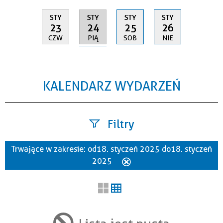
STY
STY
STY
STY
24
23
25
26
PIĄ
CZW
SOB
NIE
KALENDARZ WYDARZEŃ
Filtry
Trwające w zakresie:
od 18. styczeń 2025 do 18. styczeń
Szukana fraza
2025
Usuń
ten
filtr
Kategoria