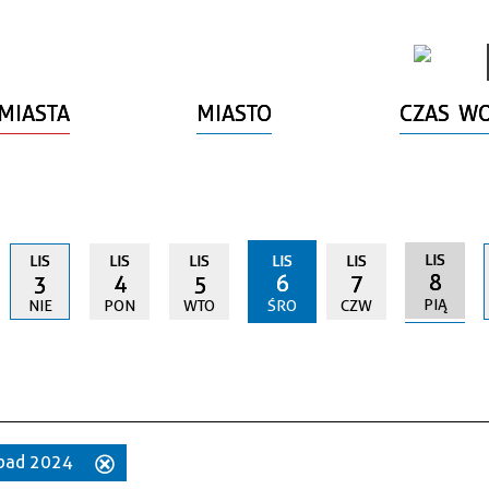
MIASTA
MIASTO
CZAS W
LIS
LIS
LIS
LIS
LIS
LIS
8
3
4
5
6
7
PIĄ
NIE
PON
WTO
ŚRO
CZW
topad 2024
Usuń