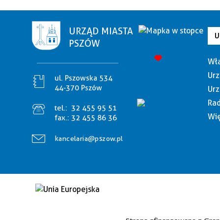
URZĄD MIASTA
U
PSZÓW
Wła
Urz
ul. Pszowska 534
44-370 Pszów
Urz
Rad
tel.:
32 455 95 51
Wię
fax.:
32 455 86 36
kancelaria@pszow.pl