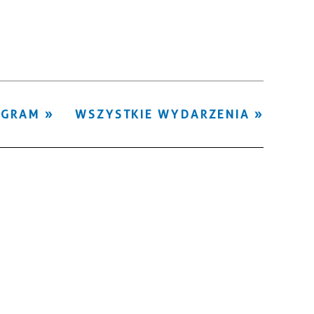
Kategoria
Trwające w
—
zakresie
Miejsce
OGRAM
WSZYSTKIE WYDARZENIA
Organizator