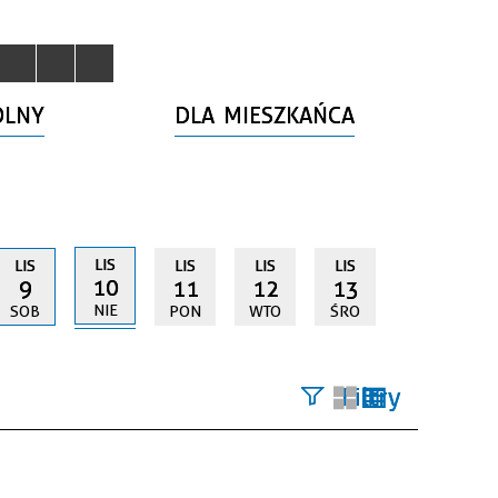
OLNY
DLA MIESZKAŃCA
LIS
LIS
LIS
LIS
LIS
10
9
11
12
13
NIE
SOB
PON
WTO
ŚRO
Filtry
Szukana
fraza