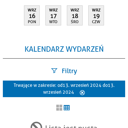
WRZ
WRZ
WRZ
WRZ
16
17
18
19
PON
WTO
ŚRO
CZW
KALENDARZ WYDARZEŃ
Filtry
Trwające w zakresie:
od 13. wrzesień 2024 do 13.
Szukana fraza
wrzesień 2024
Usuń
ten
filtr
Kategoria
Lista jest pusta