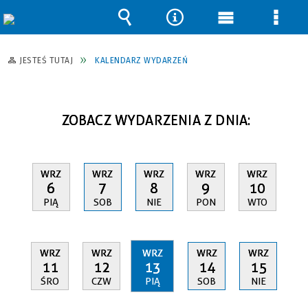
Wyszukiwarka
Narzędzia
Menu
Men
główne
szcz
JESTEŚ TUTAJ
KALENDARZ WYDARZEŃ
ZOBACZ WYDARZENIA Z DNIA:
WRZ
WRZ
WRZ
WRZ
WRZ
6
7
8
9
10
PIĄ
SOB
NIE
PON
WTO
WRZ
WRZ
WRZ
WRZ
WRZ
11
12
13
14
15
ŚRO
CZW
PIĄ
SOB
NIE