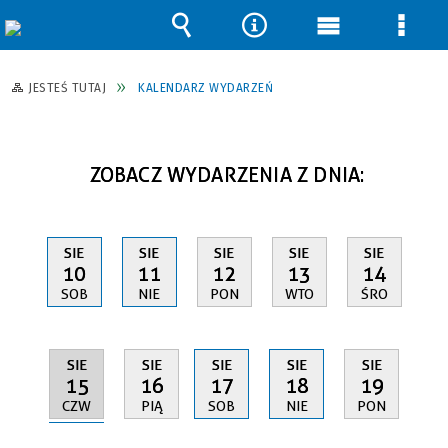
Wyszukiwarka
Narzędzia
Menu
Men
główne
szcz
JESTEŚ TUTAJ
KALENDARZ WYDARZEŃ
ZOBACZ WYDARZENIA Z DNIA:
SIE
SIE
SIE
SIE
SIE
10
11
12
13
14
SOB
NIE
PON
WTO
ŚRO
SIE
SIE
SIE
SIE
SIE
15
16
17
18
19
CZW
PIĄ
SOB
NIE
PON