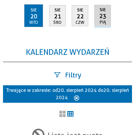
SIE
SIE
SIE
SIE
23
20
21
22
PIĄ
WTO
ŚRO
CZW
KALENDARZ WYDARZEŃ
Filtry
Trwające w zakresie:
od 20. sierpień 2024 do 20. sierpień
Szukana fraza
2024
Usuń
ten
filtr
Kategoria