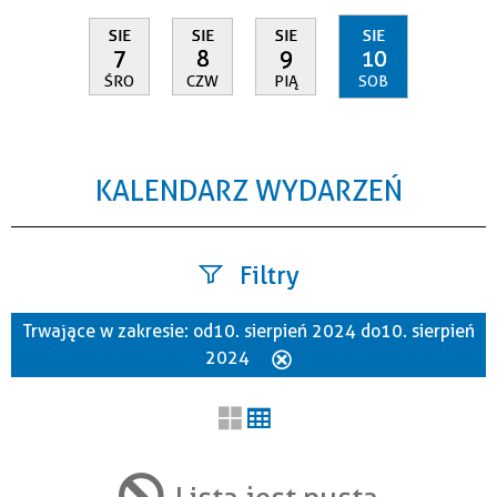
SIE
SIE
SIE
SIE
7
8
9
10
ŚRO
CZW
PIĄ
SOB
KALENDARZ WYDARZEŃ
Filtry
Trwające w zakresie:
od 10. sierpień 2024 do 10. sierpień
Szukana fraza
2024
Usuń
ten
filtr
Kategoria
Lista jest pusta