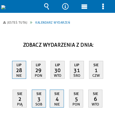
Wyszukiwarka
Narzędzia
Menu
Men
główne
szcz
JESTEŚ TUTAJ
KALENDARZ WYDARZEŃ
ZOBACZ WYDARZENIA Z DNIA:
LIP
LIP
LIP
LIP
SIE
28
29
30
31
1
NIE
PON
WTO
ŚRO
CZW
SIE
SIE
SIE
SIE
SIE
2
3
4
5
6
PIĄ
SOB
NIE
PON
WTO