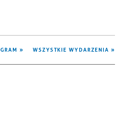
Kategoria
Trwające w
—
zakresie
Miejsce
OGRAM
WSZYSTKIE WYDARZENIA
Organizator