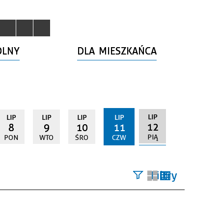
OLNY
DLA MIESZKAŃCA
LIP
LIP
LIP
LIP
LIP
12
8
9
10
11
PIĄ
PON
WTO
ŚRO
CZW
Filtry
Szukana
fraza