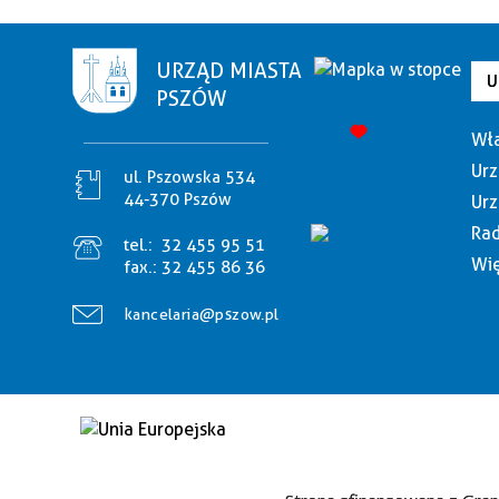
URZĄD MIASTA
U
PSZÓW
Wła
Urz
ul. Pszowska 534
44-370 Pszów
Urz
Rad
tel.:
32 455 95 51
Wię
fax.:
32 455 86 36
kancelaria@pszow.pl