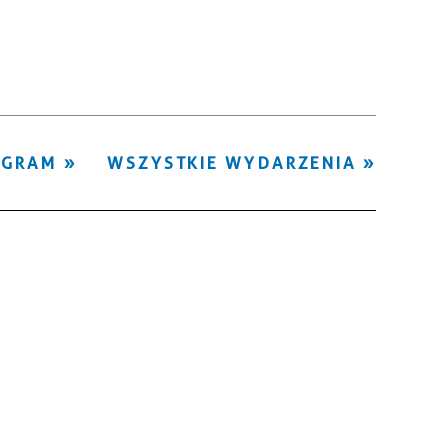
Kategoria
Trwające w
—
zakresie
Miejsce
OGRAM
WSZYSTKIE WYDARZENIA
Organizator