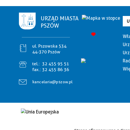
URZĄD MIASTA
U
PSZÓW
Wła
Urz
ul. Pszowska 534
44-370 Pszów
Urz
Rad
tel.:
32 455 95 51
Wię
fax.:
32 455 86 36
kancelaria@pszow.pl