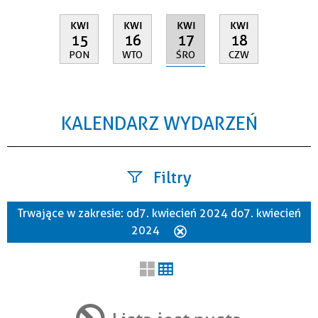
KWI
KWI
KWI
KWI
17
15
16
18
ŚRO
PON
WTO
CZW
KALENDARZ WYDARZEŃ
Filtry
Trwające w zakresie:
od 7. kwiecień 2024 do 7. kwiecień
Szukana fraza
2024
Usuń
ten
filtr
Kategoria