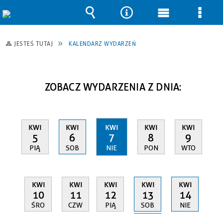
Wyszukiwarka
Narzędzia
Menu
Men
główne
szcz
JESTEŚ TUTAJ
KALENDARZ WYDARZEŃ
ZOBACZ WYDARZENIA Z DNIA:
KWI
KWI
KWI
KWI
KWI
5
6
7
8
9
PIĄ
SOB
NIE
PON
WTO
KWI
KWI
KWI
KWI
KWI
13
10
11
12
14
SOB
ŚRO
CZW
PIĄ
NIE