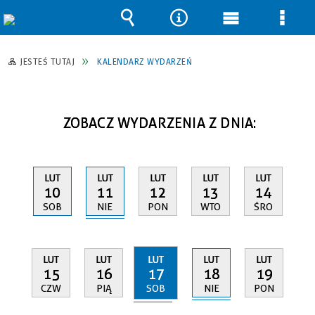
Wyszukiwarka
Narzędzia
Menu
Men
główne
szcz
JESTEŚ TUTAJ
KALENDARZ WYDARZEŃ
ZOBACZ WYDARZENIA Z DNIA:
LUT
LUT
LUT
LUT
LUT
11
10
12
13
14
NIE
SOB
PON
WTO
ŚRO
LUT
LUT
LUT
LUT
LUT
17
18
15
16
19
SOB
NIE
CZW
PIĄ
PON