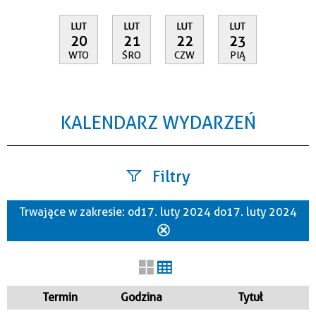
LUT
LUT
LUT
LUT
20
21
22
23
WTO
ŚRO
CZW
PIĄ
KALENDARZ WYDARZEŃ
Filtry
Trwające w zakresie:
od 17. luty 2024 do 17. luty 2024
Szukana fraza
Usuń
ten
filtr
Kategoria
Termin
Godzina
Tytuł