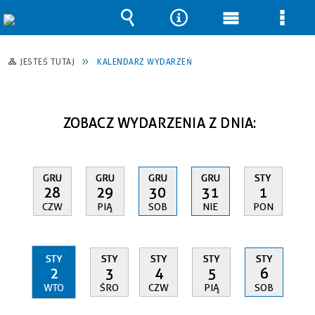
Wyszukiwarka
Narzędzia
Menu
Men
główne
szcz
JESTEŚ TUTAJ
KALENDARZ WYDARZEŃ
ZOBACZ WYDARZENIA Z DNIA:
GRU
GRU
GRU
GRU
STY
28
29
30
31
1
CZW
PIĄ
SOB
NIE
PON
STY
STY
STY
STY
STY
2
3
4
5
6
WTO
ŚRO
CZW
PIĄ
SOB