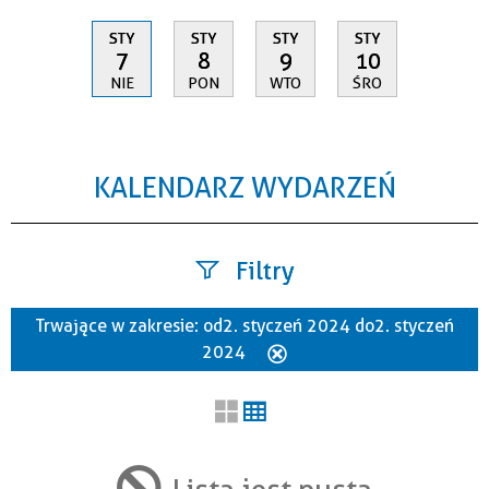
STY
STY
STY
STY
7
8
9
10
NIE
PON
WTO
ŚRO
KALENDARZ WYDARZEŃ
Filtry
Trwające w zakresie:
od 2. styczeń 2024 do 2. styczeń
Szukana fraza
2024
Usuń
ten
filtr
Kategoria
Lista jest pusta