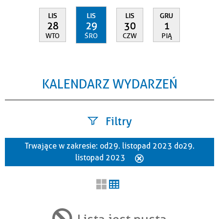
LIS
LIS
LIS
GRU
28
29
30
1
WTO
ŚRO
CZW
PIĄ
KALENDARZ WYDARZEŃ
Filtry
Trwające w zakresie:
od 29. listopad 2023 do 29.
Szukana fraza
listopad 2023
Usuń
ten
filtr
Kategoria
Lista jest pusta