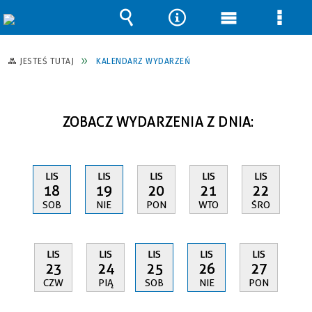
Wyszukiwarka
Narzędzia
Menu
Men
główne
szcz
JESTEŚ TUTAJ
KALENDARZ WYDARZEŃ
ZOBACZ WYDARZENIA Z DNIA:
LIS
LIS
LIS
LIS
LIS
18
19
20
21
22
SOB
NIE
PON
WTO
ŚRO
LIS
LIS
LIS
LIS
LIS
23
24
25
26
27
CZW
PIĄ
SOB
NIE
PON