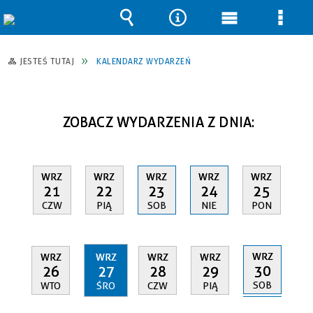
Wyszukiwarka
Narzędzia
Menu
Men
główne
szcz
JESTEŚ TUTAJ
KALENDARZ WYDARZEŃ
ZOBACZ WYDARZENIA Z DNIA:
WRZ
WRZ
WRZ
WRZ
WRZ
21
22
23
24
25
CZW
PIĄ
SOB
NIE
PON
WRZ
WRZ
WRZ
WRZ
WRZ
30
26
27
28
29
SOB
WTO
ŚRO
CZW
PIĄ