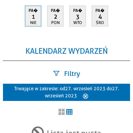
PA�
PA�
PA�
PA�
1
2
3
4
NIE
PON
WTO
ŚRO
KALENDARZ WYDARZEŃ
Filtry
Trwające w zakresie:
od 27. wrzesień 2023 do 27.
Szukana fraza
wrzesień 2023
Usuń
ten
filtr
Kategoria
Lista jest pusta