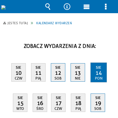
Wyszukiwarka
Narzędzia
Menu
Men
główne
szcz
JESTEŚ TUTAJ
KALENDARZ WYDARZEŃ
ZOBACZ WYDARZENIA Z DNIA:
SIE
SIE
SIE
SIE
SIE
10
11
12
13
14
CZW
PIĄ
SOB
NIE
PON
SIE
SIE
SIE
SIE
SIE
15
16
17
18
19
WTO
ŚRO
CZW
PIĄ
SOB