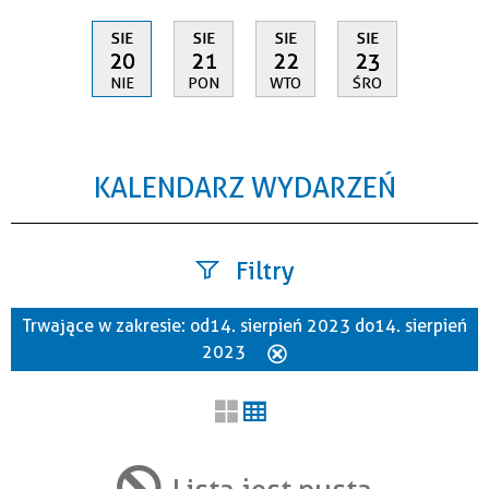
SIE
SIE
SIE
SIE
20
21
22
23
NIE
PON
WTO
ŚRO
KALENDARZ WYDARZEŃ
Filtry
Trwające w zakresie:
od 14. sierpień 2023 do 14. sierpień
Szukana fraza
2023
Usuń
ten
filtr
Kategoria
Lista jest pusta