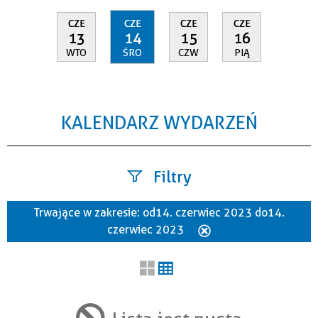
CZE
CZE
CZE
CZE
13
14
15
16
WTO
ŚRO
CZW
PIĄ
KALENDARZ WYDARZEŃ
Filtry
Trwające w zakresie:
od 14. czerwiec 2023 do 14.
Szukana fraza
czerwiec 2023
Usuń
ten
filtr
Kategoria