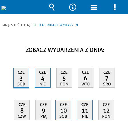
Wyszukiwarka
Narzędzia
Menu
Men
główne
szcz
JESTEŚ TUTAJ
KALENDARZ WYDARZEŃ
ZOBACZ WYDARZENIA Z DNIA:
CZE
CZE
CZE
CZE
CZE
3
4
5
6
7
SOB
NIE
PON
WTO
ŚRO
CZE
CZE
CZE
CZE
CZE
8
9
10
11
12
CZW
PIĄ
SOB
NIE
PON