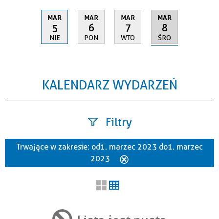
MAR
MAR
MAR
MAR
8
5
6
7
ŚRO
NIE
PON
WTO
KALENDARZ WYDARZEŃ
Filtry
Trwające w zakresie:
od 1. marzec 2023 do 1. marzec
Szukana fraza
2023
Usuń
ten
filtr
Kategoria