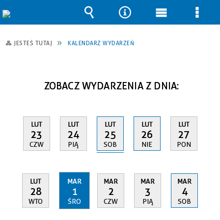
Wyszukiwarka
Narzędzia
Menu
Men
główne
szcz
JESTEŚ TUTAJ
KALENDARZ WYDARZEŃ
ZOBACZ WYDARZENIA Z DNIA:
LUT
LUT
LUT
LUT
LUT
25
23
24
26
27
SOB
CZW
PIĄ
NIE
PON
LUT
MAR
MAR
MAR
MAR
28
1
2
3
4
WTO
ŚRO
CZW
PIĄ
SOB