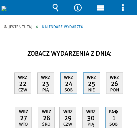
Wyszukiwarka
Narzędzia
Menu
Men
główne
szcz
JESTEŚ TUTAJ
KALENDARZ WYDARZEŃ
ZOBACZ WYDARZENIA Z DNIA:
WRZ
WRZ
WRZ
WRZ
WRZ
22
23
24
25
26
CZW
PIĄ
SOB
NIE
PON
WRZ
WRZ
WRZ
WRZ
PA�
27
28
29
30
1
WTO
ŚRO
CZW
PIĄ
SOB