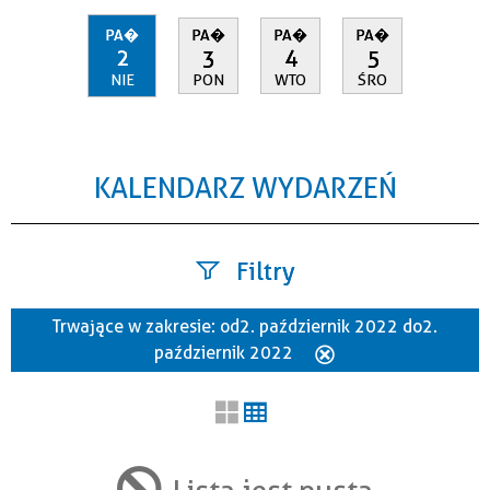
PA�
PA�
PA�
PA�
2
3
4
5
NIE
PON
WTO
ŚRO
KALENDARZ WYDARZEŃ
Filtry
Trwające w zakresie:
od 2. październik 2022 do 2.
Szukana fraza
październik 2022
Usuń
ten
filtr
Kategoria
Lista jest pusta