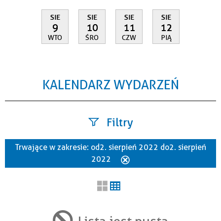
SIE
SIE
SIE
SIE
9
10
11
12
WTO
ŚRO
CZW
PIĄ
KALENDARZ WYDARZEŃ
Filtry
Trwające w zakresie:
od 2. sierpień 2022 do 2. sierpień
Szukana fraza
2022
Usuń
ten
filtr
Kategoria
Lista jest pusta