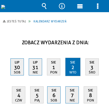
Wyszukiwarka
Narzędzia
Menu
Men
główne
szcz
JESTEŚ TUTAJ
KALENDARZ WYDARZEŃ
ZOBACZ WYDARZENIA Z DNIA:
LIP
LIP
SIE
SIE
SIE
30
31
1
2
3
SOB
NIE
PON
WTO
ŚRO
SIE
SIE
SIE
SIE
SIE
4
5
6
7
8
CZW
PIĄ
SOB
NIE
PON