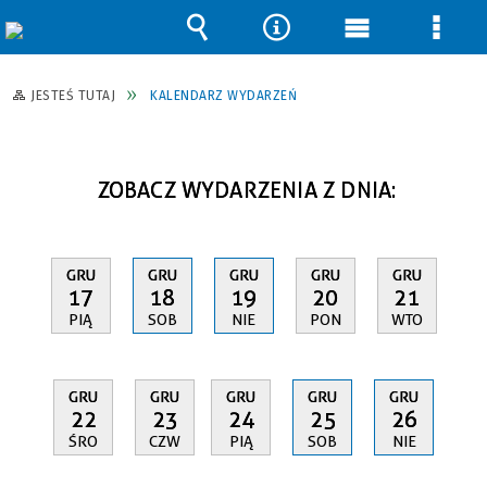
Wyszukiwarka
Narzędzia
Menu
Men
główne
szcz
JESTEŚ TUTAJ
KALENDARZ WYDARZEŃ
ZOBACZ WYDARZENIA Z DNIA:
GRU
GRU
GRU
GRU
GRU
17
18
19
20
21
PIĄ
SOB
NIE
PON
WTO
GRU
GRU
GRU
GRU
GRU
22
23
24
25
26
ŚRO
CZW
PIĄ
SOB
NIE