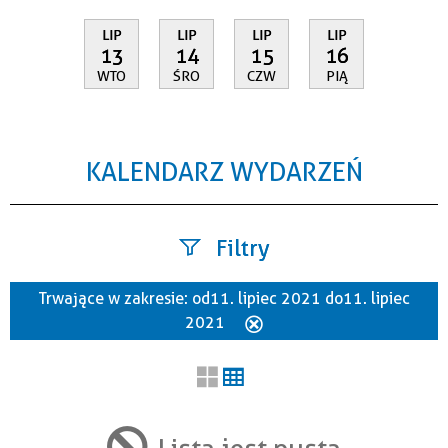
LIP
LIP
LIP
LIP
13
14
15
16
WTO
ŚRO
CZW
PIĄ
KALENDARZ WYDARZEŃ
Filtry
Trwające w zakresie:
od 11. lipiec 2021 do 11. lipiec
Szukana fraza
2021
Usuń
ten
filtr
Kategoria
Lista jest pusta