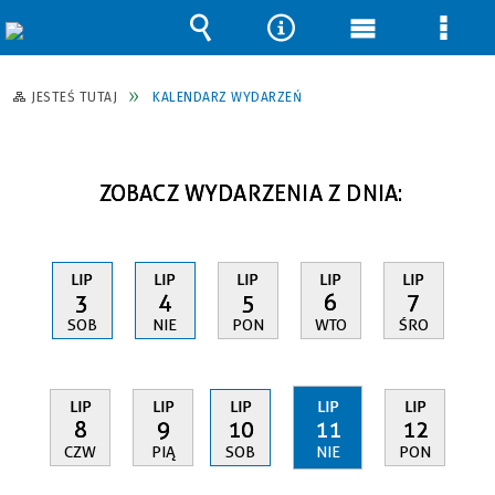
Wyszukiwarka
Narzędzia
Menu
Men
główne
szcz
JESTEŚ TUTAJ
KALENDARZ WYDARZEŃ
ZOBACZ WYDARZENIA Z DNIA:
LIP
LIP
LIP
LIP
LIP
3
4
5
6
7
SOB
NIE
PON
WTO
ŚRO
LIP
LIP
LIP
LIP
LIP
8
9
10
11
12
CZW
PIĄ
SOB
NIE
PON