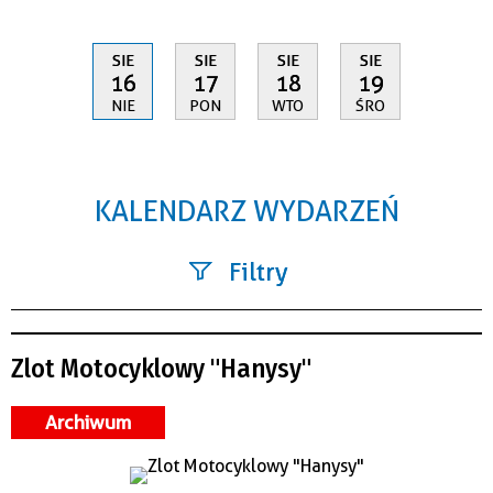
SIE
SIE
SIE
SIE
16
17
18
19
NIE
PON
WTO
ŚRO
KALENDARZ WYDARZEŃ
Filtry
Szukana fraza
Zlot Motocyklowy "Hanysy"
Kategoria
Archiwum
Trwające w zakresie
—