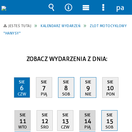
pane
Wyszukiwarka
Narzędzia
Menu
Menu
główne
szczegół
JESTEŚ TUTAJ
KALENDARZ WYDARZEŃ
ZLOT MOTOCYKLOWY
"HANYSY"
ZOBACZ WYDARZENIA Z DNIA:
SIE
SIE
SIE
SIE
SIE
6
7
8
9
10
CZW
PIĄ
SOB
NIE
PON
SIE
SIE
SIE
SIE
SIE
11
14
12
13
15
WTO
PIĄ
ŚRO
CZW
SOB