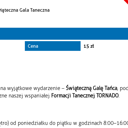
A
Kate
Trwające w z
Miej
Cena
15 zł
Orga
 na wyjątkowe wydarzenie –
Świąteczną Galę Tańca
, po
zne naszej wspaniałej
Formacji Tanecznej TORNADO
.
ętro) od poniedziałku do piątku w godzinach 8:00–16:0