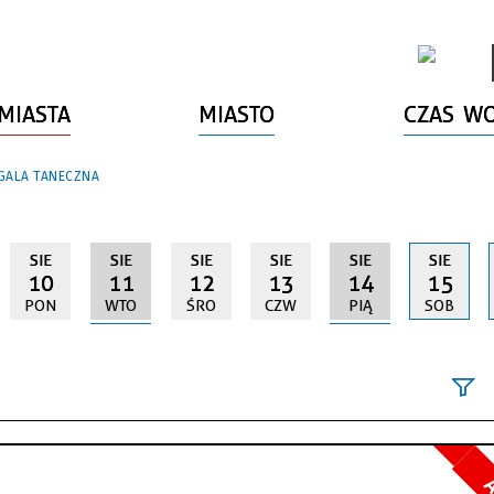
MIASTA
MIASTO
CZAS W
GALA TANECZNA
SIE
SIE
SIE
SIE
SIE
SIE
10
11
12
13
14
15
PON
WTO
ŚRO
CZW
PIĄ
SOB
Szukana fraz