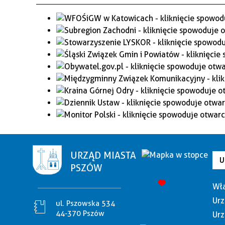
URZĄD MIASTA
U
PSZÓW
Wła
Urz
ul. Pszowska 534
44-370 Pszów
Urz