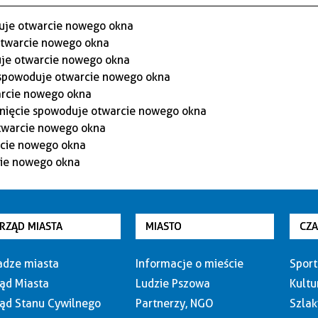
RZĄD MIASTA
MIASTO
CZ
dze miasta
Informacje o mieście
Sport
ąd Miasta
Ludzie Pszowa
Kultu
ąd Stanu Cywilnego
Partnerzy, NGO
Szlak