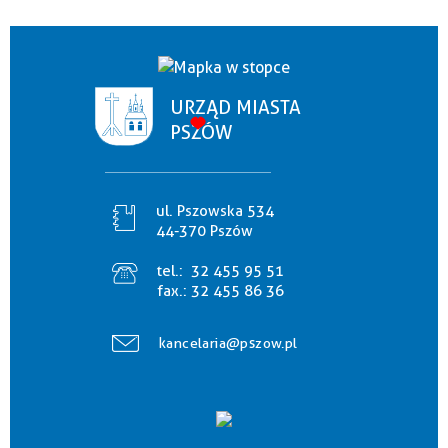
URZĄD MIASTA
PSZÓW
ul. Pszowska 534
44-370 Pszów
tel.:
32 455 95 51
fax.:
32 455 86 36
kancelaria@pszow.pl