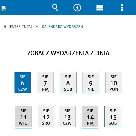
Wyszukiwarka
Narzędzia
Menu
Men
główne
szcz
JESTEŚ TUTAJ
KALENDARZ WYDARZEŃ
ZOBACZ WYDARZENIA Z DNIA:
SIE
SIE
SIE
SIE
SIE
6
7
8
9
10
CZW
PIĄ
SOB
NIE
PON
SIE
SIE
SIE
SIE
SIE
11
14
12
13
15
WTO
PIĄ
ŚRO
CZW
SOB