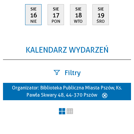
SIE
SIE
SIE
SIE
16
17
18
19
NIE
PON
WTO
ŚRO
KALENDARZ WYDARZEŃ
Filtry
Organizator:
Biblioteka Publiczna Miasta Pszów, Ks.
Szukana fraza
Pawła Skwary 48, 44-370 Pszów
Usuń
ten
filtr
Kategoria