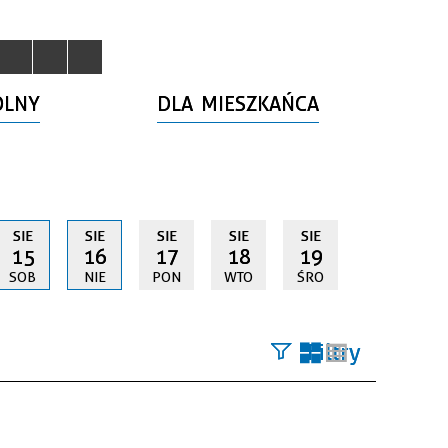
OLNY
DLA MIESZKAŃCA
SIE
SIE
SIE
SIE
SIE
15
16
17
18
19
SOB
NIE
PON
WTO
ŚRO
Filtry
Szukana
fraza