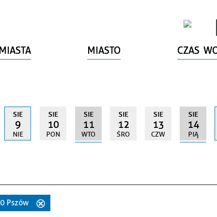
MIASTA
MIASTO
CZAS W
SIE
SIE
SIE
SIE
SIE
SIE
9
10
11
12
13
14
NIE
PON
WTO
ŚRO
CZW
PIĄ
70 Pszów
Usuń
ten