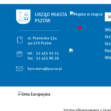
URZĄD MIASTA
U
PSZÓW
Wła
Urz
ul. Pszowska 534
44-370 Pszów
Urz
Rad
tel.:
32 455 95 51
Wię
fax.:
32 455 86 36
kancelaria@pszow.pl
Strona sfinansowana z Gran