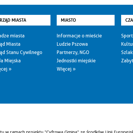
RZĄD MIASTA
MIASTO
CZ
dze miasta
Informacje o mieście
Sport
ąd Miasta
Ludzie Pszowa
Kultu
ąd Stanu Cywilnego
Partnerzy, NGO
Szlak
a Miejska
Jednostki miejskie
Zabyt
cej »
Więcej »
tu w ramach projektu "Cyfrowa Gmina" ze środków Unii Europejs