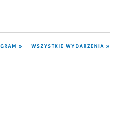
Kategoria
Trwające w
—
zakresie
Miejsce
OGRAM
WSZYSTKIE WYDARZENIA
Organizator