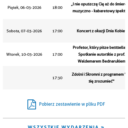
Trwające w zakresie
„I nie opuszczę Cię aż do śmierc
Piątek, 06-03-2026
18:00
muzyczno - kabaretowy spekta
—
Miejsce
Sobota, 07-03-2026
17:00
Koncert z okazji Dnia Kobiet
Profesor, który pisze bestseller
Organizator
Wtorek, 10-03-2026
17:00
Spotkanie autorskie z prof.
Waldemarem Bednarukiem
Zdolni i Skromni z programem "
17:30
się zrozumieć"
Pobierz zestawienie w pliku PDF
WSZYSTKIE WYDARZENIA