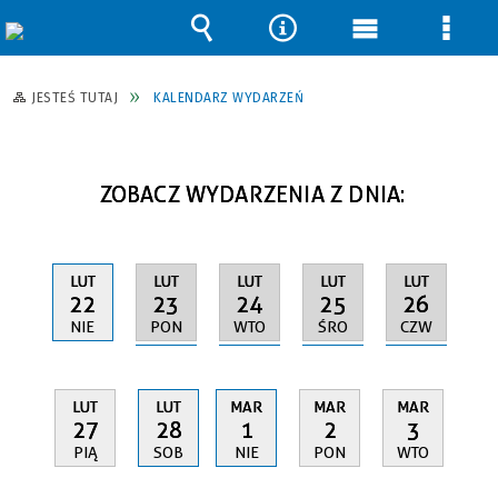
Wyszukiwarka
Narzędzia
Menu
Men
główne
szcz
JESTEŚ TUTAJ
KALENDARZ WYDARZEŃ
ZOBACZ WYDARZENIA Z DNIA:
LUT
LUT
LUT
LUT
LUT
23
24
25
26
22
PON
WTO
ŚRO
CZW
NIE
LUT
LUT
MAR
MAR
MAR
27
28
1
2
3
PIĄ
SOB
NIE
PON
WTO