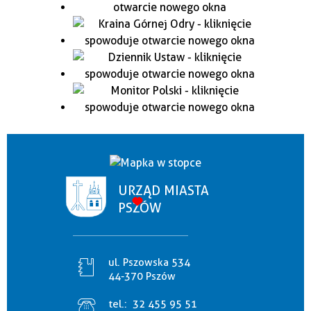
URZĄD MIASTA
PSZÓW
ul. Pszowska 534
44-370 Pszów
tel.:
32 455 95 51