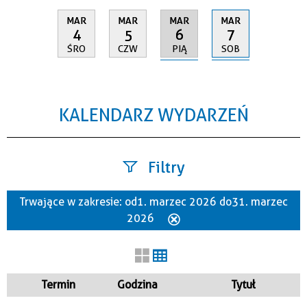
MAR
MAR
MAR
MAR
6
7
4
5
PIĄ
SOB
ŚRO
CZW
KALENDARZ WYDARZEŃ
Filtry
Trwające w zakresie:
od 1. marzec 2026 do 31. marzec
Szukana fraza
2026
Usuń
ten
filtr
Kategoria
Termin
Godzina
Tytuł