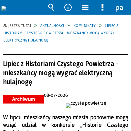
pane
Wyszukiwarka
Narzędzia
Menu
Menu
główne
szczegół
JESTEŚ TUTAJ
AKTUALNOŚCI
KOMUNIKATY
LIPIEC Z
HISTORIAMI CZYSTEGO POWIETRZA - MIESZKAŃCY MOGĄ WYGRAĆ
ELEKTRYCZNĄ HULAJNOGĘ
Lipiec z Historiami Czystego Powietrza -
mieszkańcy mogą wygrać elektryczną
hulajnogę
08-07-2026
Archiwum
W lipcu mieszkańcy naszego miasta ponownie mogą 
wziąć udział w konkursie „Historie Czystego 