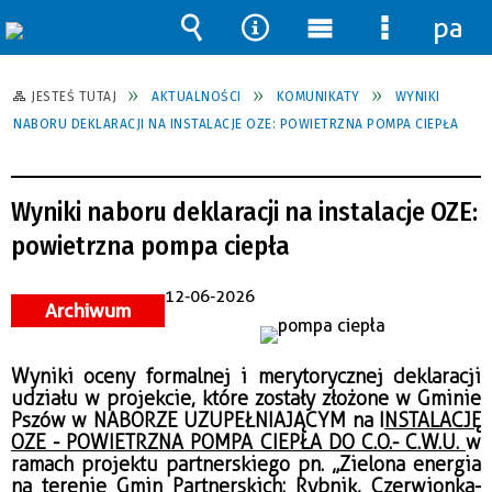
pane
Wyszukiwarka
Narzędzia
Menu
Menu
główne
szczegół
JESTEŚ TUTAJ
AKTUALNOŚCI
KOMUNIKATY
WYNIKI
NABORU DEKLARACJI NA INSTALACJE OZE: POWIETRZNA POMPA CIEPŁA
Wyniki naboru deklaracji na instalacje OZE:
powietrzna pompa ciepła
12-06-2026
Archiwum
Wyniki oceny formalnej i merytorycznej deklaracji
udziału w projekcie, które zostały złożone w Gminie
Pszów w NABORZE UZUPEŁNIAJĄCYM na I
NSTALACJĘ
OZE - POWIETRZNA POMPA CIEPŁA DO C.O.- C.W.U.
w
ramach projektu partnerskiego pn. „Zielona energia
na terenie Gmin Partnerskich: Rybnik, Czerwionka-