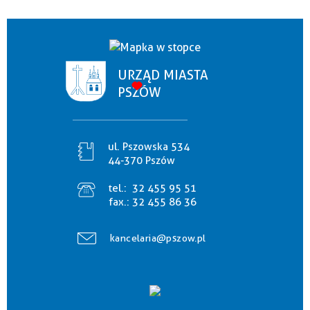
URZĄD MIASTA
PSZÓW
ul. Pszowska 534
44-370 Pszów
tel.:
32 455 95 51
fax.:
32 455 86 36
kancelaria@pszow.pl