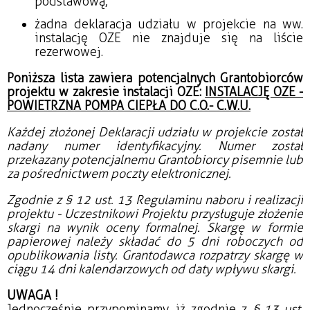
podstawową,
żadna deklaracja udziału w projekcie na ww.
instalację OZE nie znajduje się na liście
rezerwowej.
Poniższa lista zawiera potencjalnych Grantobiorców
projektu w zakresie instalacji OZE:
INSTALACJĘ OZE -
POWIETRZNA POMPA CIEPŁA DO C.O.- C.W.U.
Każdej złożonej Deklaracji udziału w projekcie został
nadany numer identyfikacyjny. Numer został
przekazany potencjalnemu Grantobiorcy pisemnie lub
za pośrednictwem poczty elektronicznej.
Zgodnie z § 12 ust. 13 Regulaminu naboru i realizacji
projektu - Uczestnikowi Projektu przysługuje złożenie
skargi na wynik oceny formalnej. Skargę w formie
papierowej należy składać do 5 dni roboczych od
opublikowania listy. Grantodawca rozpatrzy skargę w
ciągu 14 dni kalendarzowych od daty wpływu skargi.
UWAGA !
Jednocześnie przypominamy, iż zgodnie z
§ 13 ust.