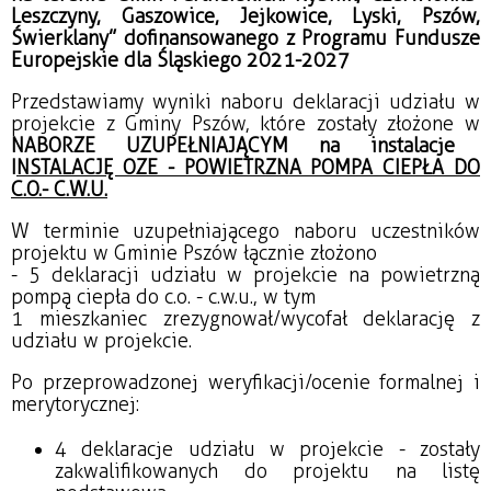
Leszczyny, Gaszowice, Jejkowice, Lyski, Pszów,
Świerklany” dofinansowanego z Programu Fundusze
Europejskie dla Śląskiego 2021-2027
Przedstawiamy wyniki naboru deklaracji udziału w
projekcie z Gminy Pszów, które zostały złożone w
NABORZE UZUPEŁNIAJĄCYM na instalacje
I
NSTALACJĘ OZE - POWIETRZNA POMPA CIEPŁA DO
C.O.- C.W.U.
W terminie uzupełniającego naboru uczestników
projektu w Gminie Pszów łącznie złożono
- 5 deklaracji udziału w projekcie na powietrzną
pompą ciepła do c.o. - c.w.u., w tym
1 mieszkaniec zrezygnował/wycofał deklarację z
udziału w projekcie.
Po przeprowadzonej weryfikacji/ocenie formalnej i
merytorycznej:
4 deklaracje udziału w projekcie - zostały
zakwalifikowanych do projektu na listę