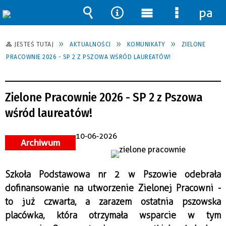
pane
Wyszukiwarka
Narzędzia
Menu
Menu
główne
szczegół
JESTEŚ TUTAJ
AKTUALNOŚCI
KOMUNIKATY
ZIELONE
PRACOWNIE 2026 - SP 2 Z PSZOWA WŚRÓD LAUREATÓW!
Zielone Pracownie 2026 - SP 2 z Pszowa
wśród laureatów!
10-06-2026
Archiwum
Szkoła Podstawowa nr 2 w Pszowie odebrała 
dofinansowanie na utworzenie Zielonej Pracowni - 
to już czwarta, a zarazem ostatnia pszowska 
placówka, która otrzymała wsparcie w tym 