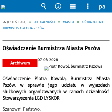
pane
Wyszukiwarka
Narzędzia
Menu
Menu
główne
szczegół
JESTEŚ TUTAJ
AKTUALNOŚCI
MIASTO
OŚWIADCZENIE
BURMISTRZA MIASTA PSZÓW
Oświadczenie Burmistrza Miasta Pszów
07-06-2026
Archiwum
Oświadczenie Piotra Kowola, Burmistrza Miasta
Pszów, w sprawie jego udziału w wyjazdach
służbowych organizowanych w ramach działalności
Stowarzyszenia LGD LYSKOR:
Szanowni Państwo,