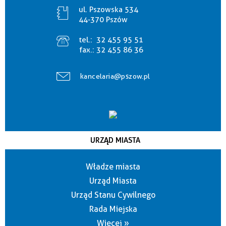
ul. Pszowska 534
44-370 Pszów
tel.:
32 455 95 51
fax.:
32 455 86 36
kancelaria@pszow.pl
URZĄD MIASTA
Władze miasta
Urząd Miasta
Urząd Stanu Cywilnego
Rada Miejska
Więcej »