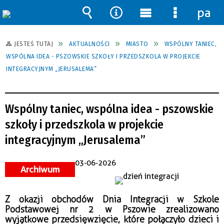
pane
Wyszukiwarka
Narzędzia
Menu
Menu
główne
szczegół
JESTEŚ TUTAJ
AKTUALNOŚCI
MIASTO
WSPÓLNY TANIEC,
WSPÓLNA IDEA - PSZOWSKIE SZKOŁY I PRZEDSZKOLA W PROJEKCIE
INTEGRACYJNYM „JERUSALEMA”
Wspólny taniec, wspólna idea - pszowskie
szkoły i przedszkola w projekcie
integracyjnym „Jerusalema”
03-06-2026
Archiwum
Z okazji obchodów Dnia Integracji w Szkole
Podstawowej nr 2 w Pszowie zrealizowano
wyjątkowe przedsięwzięcie, które połączyło dzieci i