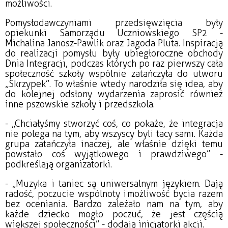
możliwości.
Pomysłodawczyniami przedsięwzięcia były
opiekunki Samorządu Uczniowskiego SP2 -
Michalina Janosz-Pawlik oraz Jagoda Pluta. Inspiracją
do realizacji pomysłu były ubiegłoroczne obchody
Dnia Integracji, podczas których po raz pierwszy cała
społeczność szkoły wspólnie zatańczyła do utworu
„Skrzypek”. To właśnie wtedy narodziła się idea, aby
do kolejnej odsłony wydarzenia zaprosić również
inne pszowskie szkoły i przedszkola.
- „Chciałyśmy stworzyć coś, co pokaże, że integracja
nie polega na tym, aby wszyscy byli tacy sami. Każda
grupa zatańczyła inaczej, ale właśnie dzięki temu
powstało coś wyjątkowego i prawdziwego” -
podkreślają organizatorki.
- „Muzyka i taniec są uniwersalnym językiem. Dają
radość, poczucie wspólnoty i możliwość bycia razem
bez oceniania. Bardzo zależało nam na tym, aby
każde dziecko mogło poczuć, że jest częścią
większej społeczności” - dodają inicjatorki akcji.