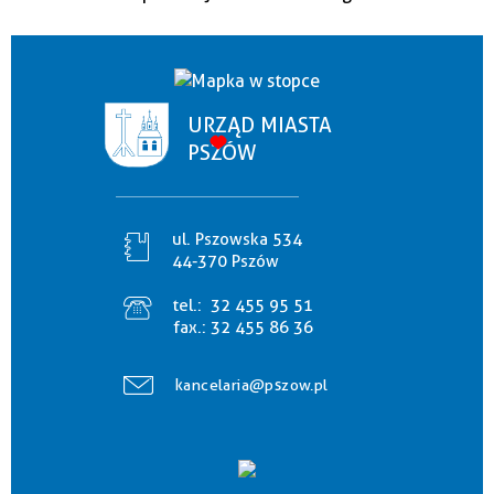
URZĄD MIASTA
PSZÓW
ul. Pszowska 534
44-370 Pszów
tel.:
32 455 95 51
fax.:
32 455 86 36
kancelaria@pszow.pl