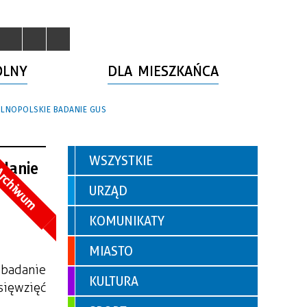
OLNY
DLA MIESZKAŃCA
LNOPOLSKIE BADANIE GUS
WSZYSTKIE
adanie
rchiwum
URZĄD
KOMUNIKATY
MIASTO
 Główny Urząd Statystyczny prowadzi ogólnopolskie badanie 
KULTURA
ięwzięć 