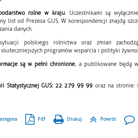
podarstwo rolne w kraju
jalny list od Prezesa GUS. W korespondencji znajdą szc
zania danych.
ytuacji polskiego rolnictwa oraz zmian zachodzą
skuteczniejszych programów wsparcia i polityki żywno
ormacje są w pełni chronione
, a publikowane będą wy
inii Statystycznej GUS: 22 279 99 99
 oraz na stronie: 
astępna
Pdf
Drukuj
Powrót