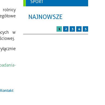
SPORT
. Uczestnikami są wyłącznie rolnicy 
NAJNOWSZE
zegółowe 
1
2
3
4
5
cych w 
ściowej.
łącznie 
badania-
Kontakt