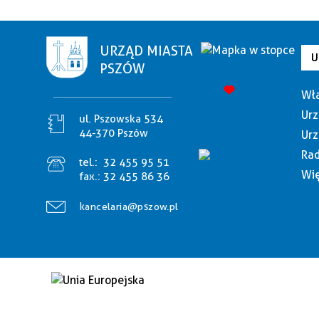
URZĄD MIASTA
U
PSZÓW
Wła
Urz
ul. Pszowska 534
44-370 Pszów
Urz
Rad
tel.:
32 455 95 51
Wię
fax.:
32 455 86 36
kancelaria@pszow.pl