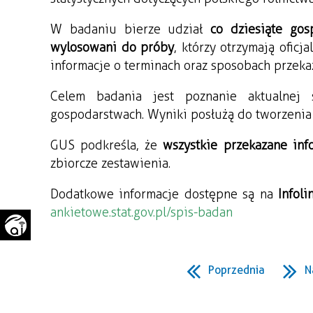
WAŻNE TELEFONY
PRZESTRZENNE
W badaniu bierze udział 
co dziesiąte gos
GAZETA SAMORZĄDOWA
wylosowani do próby
, którzy otrzymają ofic
"PSZOW.PL"
informacje o terminach oraz sposobach przeka
Celem badania jest poznanie aktualnej s
gospodarstwach. Wyniki posłużą do tworzenia 
GUS podkreśla, że 
wszystkie przekazane inf
zbiorcze zestawienia.
Dodatkowe informacje dostępne są na 
Infol
ankietowe.stat.gov.pl/spis-badan
Poprzednia
N