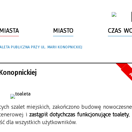
MIASTA
MIASTO
CZAS W
LETA PUBLICZNA PRZY UL. MARII KONOPNICKIEJ
 Konopnickiej
A
ących szalet miejskich, zakończono budowę nowoczesnej
tenerowej i 
zastąpił dotychczas funkcjonujące toalety
,
ść dla wszystkich użytkowników.