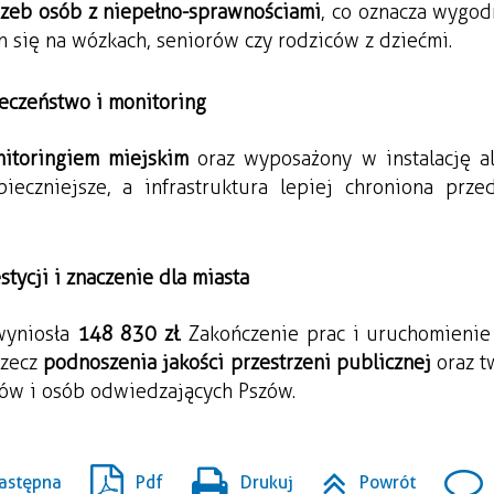
rzeb osób z niepełno-sprawnościami
, co oznacza wygodn
h się na wózkach, seniorów czy rodziców z dziećmi.
eczeństwo i monitoring
itoringiem miejskim
 oraz wyposażony w instalację al
ieczniejsze, a infrastruktura lepiej chroniona przed
stycji i znaczenie dla miasta
yniosła 
148 830 zł
. Zakończenie prac i uruchomienie 
zecz 
podnoszenia jakości przestrzeni publicznej
 oraz t
ów i osób odwiedzających Pszów.
astępna
Pdf
Drukuj
Powrót