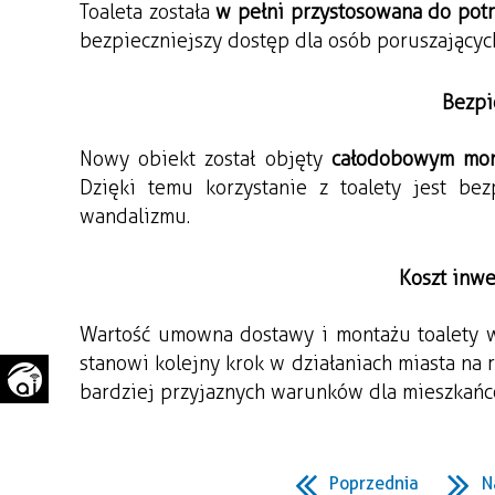
Toaleta została 
w pełni przystosowana do pot
WAŻNE TELEFONY
PRZESTRZENNE
bezpieczniejszy dostęp dla osób poruszającyc
GAZETA SAMORZĄDOWA
"PSZOW.PL"
Bezpi
Nowy obiekt został objęty 
całodobowym mon
Dzięki temu korzystanie z toalety jest bezp
wandalizmu.
Koszt inwe
Wartość umowna dostawy i montażu toalety w
stanowi kolejny krok w działaniach miasta na r
bardziej przyjaznych warunków dla mieszkańc
Poprzednia
N