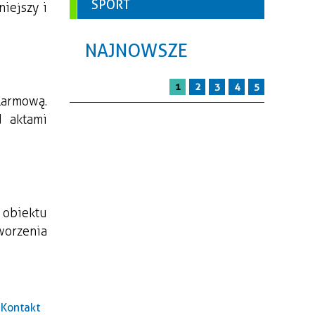
SPORT
iejszy i 
NAJNOWSZE
1
2
3
4
5
armową. 
 aktami 
obiektu 
worzenia 
Kontakt