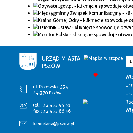
URZĄD MIASTA
U
PSZÓW
Wła
Urz
ul. Pszowska 534
44-370 Pszów
Urz
Rad
tel.:
32 455 95 51
Wię
fax.:
32 455 86 36
kancelaria@pszow.pl