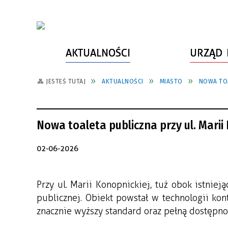
AKTUALNOŚCI
URZĄD 
JESTEŚ TUTAJ
AKTUALNOŚCI
MIASTO
NOWA TOA
WŁADZE MIASTA
INFORMACJE O MIEŚCIE
SPORT
ZAŁATW SPRAWĘ
URZĄD MIASTA
LUDZIE PSZOWA
KULTURA
ZDROWIE
Nowa toaleta publiczna przy ul. Marii
URZĄD STANU CYWILNEGO
PARTNERZY, NGO
SZLAKI TURYSTYCZNE
BEZPIECZEŃSTWO
RADA MIEJSKA
JEDNOSTKI MIEJSKIE
ZABYTKI
ZWIERZĘTA W GMINIE
02-06-2026
BUDŻET MIASTA
EDUKACJA
POMIAR SATYSFAKCJI KLIENTA
Przy ul. Marii Konopnickiej, tuż obok istniej
STRATEGIE, PLANY, PROGRAMY
INWESTYCJE MIEJSKIE
INFORMATOR
publicznej. Obiekt powstał w technologii kon
FUNDUSZE ZEWNĘTRZNE
POWIATOWY LIDER
KOMUNIKACJA I TRANSPORT
znacznie wyższy standard oraz pełną dostępno
PRZEDSIĘBIORCZOŚCI
ZAGOSPODAROWANIE