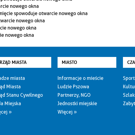
RZĄD MIASTA
MIASTO
CZ
dze miasta
Informacje o mieście
Sport
ąd Miasta
Ludzie Pszowa
Kultu
ąd Stanu Cywilnego
Partnerzy, NGO
Szlak
a Miejska
Jednostki miejskie
Zabyt
cej »
Więcej »