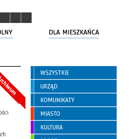
OLNY
DLA MIESZKAŃCA
WSZYSTKIE
rchiwum
URZĄD
KOMUNIKATY
ości
MIASTO
KULTURA
ych