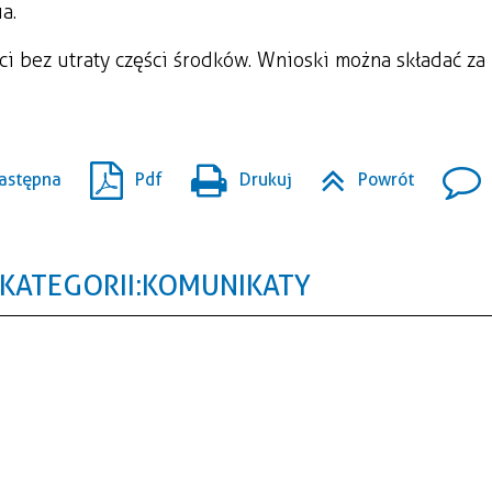
a.
ci bez utraty części środków. Wnioski można składać za
astępna
Pdf
Drukuj
Powrót
KATEGORII: KOMUNIKATY