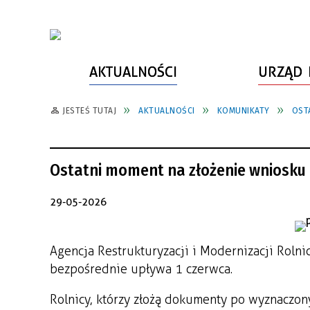
AKTUALNOŚCI
URZĄD 
JESTEŚ TUTAJ
AKTUALNOŚCI
KOMUNIKATY
OST
WŁADZE MIASTA
INFORMACJE O MIEŚCIE
SPORT
ZAŁATW SPRAWĘ
URZĄD MIASTA
LUDZIE PSZOWA
KULTURA
ZDROWIE
Ostatni moment na złożenie wniosku 
URZĄD STANU CYWILNEGO
PARTNERZY, NGO
SZLAKI TURYSTYCZNE
BEZPIECZEŃSTWO
RADA MIEJSKA
JEDNOSTKI MIEJSKIE
ZABYTKI
ZWIERZĘTA W GMINIE
29-05-2026
BUDŻET MIASTA
EDUKACJA
POMIAR SATYSFAKCJI KLIENTA
Agencja Restrukturyzacji i Modernizacji Rolni
STRATEGIE, PLANY, PROGRAMY
INWESTYCJE MIEJSKIE
INFORMATOR
bezpośrednie upływa 1 czerwca.
FUNDUSZE ZEWNĘTRZNE
POWIATOWY LIDER
KOMUNIKACJA I TRANSPORT
PRZEDSIĘBIORCZOŚCI
Rolnicy, którzy złożą dokumenty po wyznaczon
ZAGOSPODAROWANIE