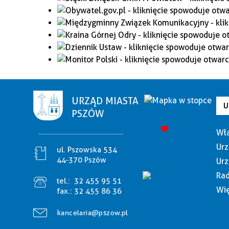
URZĄD MIASTA
U
PSZÓW
Wła
Urz
ul. Pszowska 534
44-370 Pszów
Urz
Rad
tel.:
32 455 95 51
Wię
fax.:
32 455 86 36
kancelaria@pszow.pl