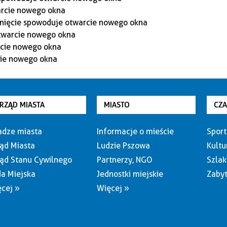
RZĄD MIASTA
MIASTO
CZ
dze miasta
Informacje o mieście
Sport
ąd Miasta
Ludzie Pszowa
Kultu
ąd Stanu Cywilnego
Partnerzy, NGO
Szlak
a Miejska
Jednostki miejskie
Zabyt
cej »
Więcej »