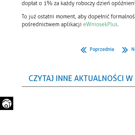
dopłat o 1% za każdy roboczy dzień opóźnieni
WAŻNE TELEFONY
PRZESTRZENNE
To już ostatni moment, aby dopełnić formalnoś
GAZETA SAMORZĄDOWA
pośrednictwem aplikacji
eWniosekPlus
.
"PSZOW.PL"
Poprzednia
N
CZYTAJ INNE AKTUALNOŚCI W 