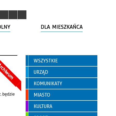
OLNY
DLA MIESZKAŃCA
WSZYSTKIE
rchiwum
URZĄD
KOMUNIKATY
.
będzie
MIASTO
KULTURA