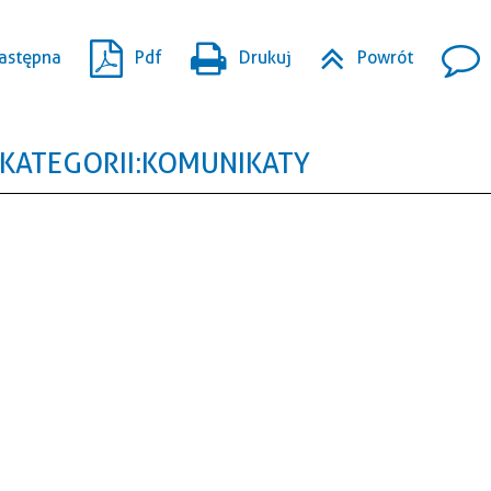
astępna
Pdf
Drukuj
Powrót
KATEGORII: KOMUNIKATY