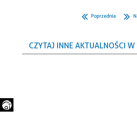
WAŻNE TELEFONY
PRZESTRZENNE
Poprzednia
N
GAZETA SAMORZĄDOWA
"PSZOW.PL"
CZYTAJ INNE AKTUALNOŚCI W 