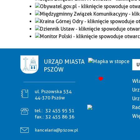
URZĄD MIASTA
U
PSZÓW
Wła
Urz
ul. Pszowska 534
44-370 Pszów
Urz
Rad
tel.:
32 455 95 51
Wię
fax.:
32 455 86 36
kancelaria@pszow.pl