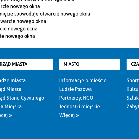
RZĄD MIASTA
MIASTO
CZ
dze miasta
Informacje o mieście
Sport
ąd Miasta
Ludzie Pszowa
Kultu
ąd Stanu Cywilnego
Partnerzy, NGO
Szlak
a Miejska
Jednostki miejskie
Zabyt
cej »
Więcej »