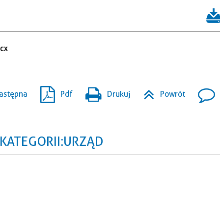
ocx
astępna
Pdf
Drukuj
Powrót
KATEGORII: URZĄD