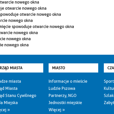
RZĄD MIASTA
MIASTO
CZ
dze miasta
Informacje o mieście
Sport
ąd Miasta
Ludzie Pszowa
Kultu
ąd Stanu Cywilnego
Partnerzy, NGO
Szlak
a Miejska
Jednostki miejskie
Zabyt
cej »
Więcej »