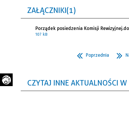
WAŻNE TELEFONY
PRZESTRZENNE
ZAŁĄCZNIKI (1)
GAZETA SAMORZĄDOWA
"PSZOW.PL"
Porządek posiedzenia Komisji Rewizyjnej.d
107 kB
Poprzednia
N
CZYTAJ INNE AKTUALNOŚCI W 