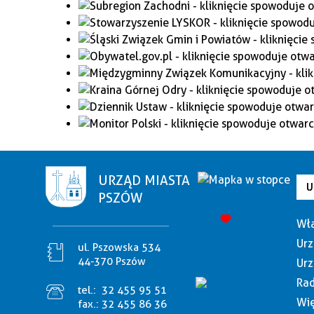
URZĄD MIASTA
U
PSZÓW
Wła
Urz
ul. Pszowska 534
44-370 Pszów
Urz
Rad
tel.:
32 455 95 51
Wię
fax.:
32 455 86 36