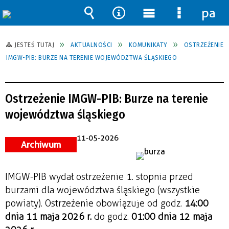
pane
Wyszukiwarka
Narzędzia
Menu
Menu
główne
szczegół
JESTEŚ TUTAJ
AKTUALNOŚCI
KOMUNIKATY
OSTRZEŻENIE
IMGW-PIB: BURZE NA TERENIE WOJEWÓDZTWA ŚLĄSKIEGO
Ostrzeżenie IMGW-PIB: Burze na terenie
województwa śląskiego
11-05-2026
Archiwum
IMGW-PIB wydał ostrzeżenie 1. stopnia przed
burzami dla województwa
śląskiego
(wszystkie
powiaty). Ostrzeżenie obowiązuje od godz.
14:00
dnia 11 maja 2026 r.
do godz.
01:00 dnia 12 maja