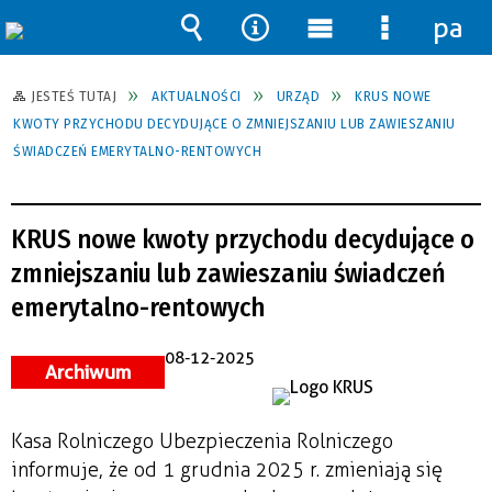
pane
Wyszukiwarka
Narzędzia
Menu
Menu
główne
szczegół
JESTEŚ TUTAJ
AKTUALNOŚCI
URZĄD
KRUS NOWE
KWOTY PRZYCHODU DECYDUJĄCE O ZMNIEJSZANIU LUB ZAWIESZANIU
ŚWIADCZEŃ EMERYTALNO-RENTOWYCH
KRUS nowe kwoty przychodu decydujące o
zmniejszaniu lub zawieszaniu świadczeń
emerytalno-rentowych
08-12-2025
Archiwum
Kasa Rolniczego Ubezpieczenia Rolniczego
informuje, że od 1 grudnia 2025 r. zmieniają się