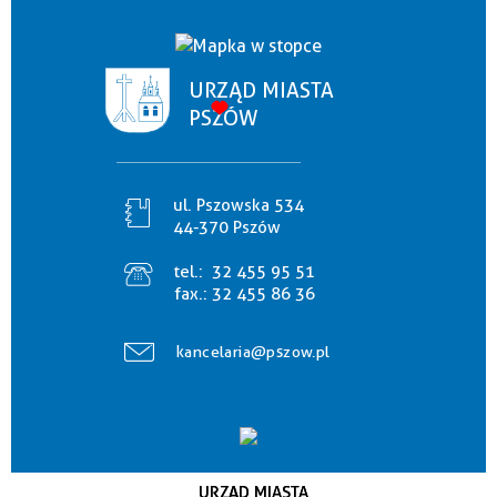
URZĄD MIASTA
PSZÓW
ul. Pszowska 534
44-370 Pszów
tel.:
32 455 95 51
fax.:
32 455 86 36
kancelaria@pszow.pl
URZĄD MIASTA