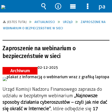
pane
Wyszukiwarka
Narzędzia
Menu
Menu
główne
szczegół
JESTEŚ TUTAJ
AKTUALNOŚCI
URZĄD
ZAPROSZENIE NA
WEBINARIUM O BEZPIECZEŃSTWIE W SIECI
Zaproszenie na webinarium o
bezpieczeństwie w sieci
02-12-2025
Archiwum
Urząd Komisji Nadzoru Finansowego zaprasza do
udziału w bezpłatnym webinarium
„Najnowsze
sposoby działania cyberoszustów – czyli jak nie dać
się okraść w Internecie”
, które odbędzie się
17